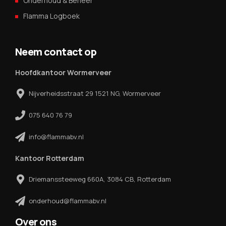
Onderhoud & Beheer
Flamma Logboek
Neem contact op
Hoofdkantoor Wormerveer
Nijverheidsstraat 29 1521 NG, Wormerveer
075 640 76 79
info@flammabv.nl
Kantoor Rotterdam
Driemanssteeweg 660A, 3084 CB, Rotterdam
onderhoud@flammabv.nl
Over ons