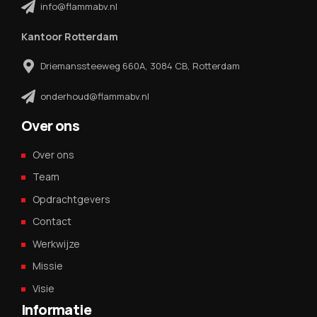
info@flammabv.nl
Kantoor Rotterdam
Driemanssteeweg 660A, 3084 CB, Rotterdam
onderhoud@flammabv.nl
Over ons
Over ons
Team
Opdrachtgevers
Contact
Werkwijze
Missie
Visie
Informatie