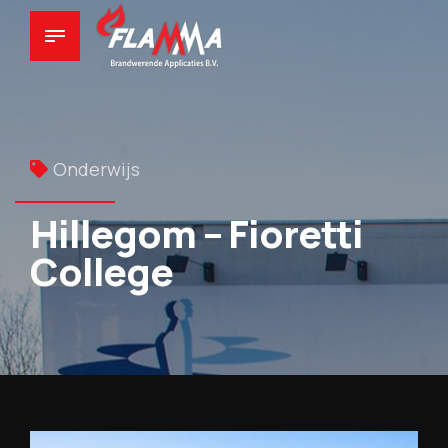
Onderwijs
Hillegom – Fioretti
College