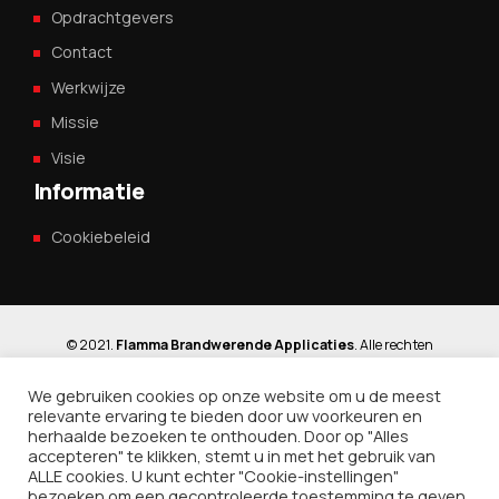
Opdrachtgevers
Contact
Werkwijze
Missie
Visie
Informatie
Cookiebeleid
© 2021.
Flamma Brandwerende Applicaties
. Alle rechten
voorbehouden / Design:
BoldThemes
We gebruiken cookies op onze website om u de meest
relevante ervaring te bieden door uw voorkeuren en
Bezoek ons ​​op sociale netwerken
herhaalde bezoeken te onthouden. Door op "Alles
accepteren" te klikken, stemt u in met het gebruik van
ALLE cookies. U kunt echter "Cookie-instellingen"
bezoeken om een ​​gecontroleerde toestemming te geven.