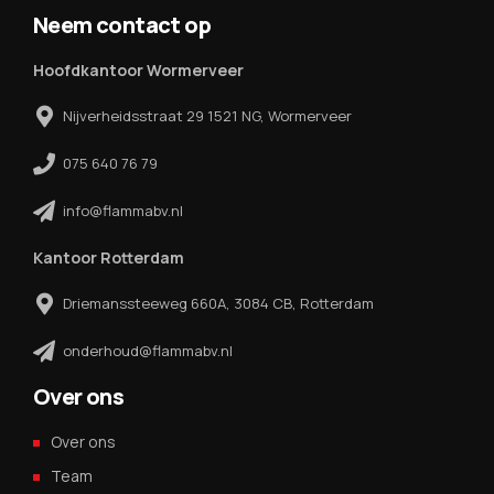
Neem contact op
Hoofdkantoor Wormerveer
Nijverheidsstraat 29 1521 NG, Wormerveer
075 640 76 79
info@flammabv.nl
Kantoor Rotterdam
Driemanssteeweg 660A, 3084 CB, Rotterdam
onderhoud@flammabv.nl
Over ons
Over ons
Team